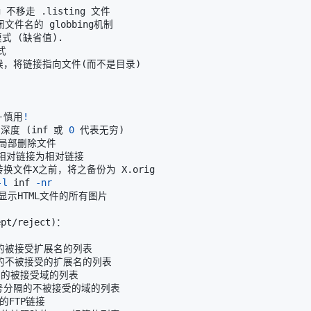
模式 
(
缺省值
)
的时候，将链接指向文件
(
而不是目录
)
－－慎用
!
归深度 
(
inf 或 
0
 代表无穷
)
-l
 inf 
-nr
ept/reject
)