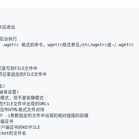
出
)
缺省设置
)