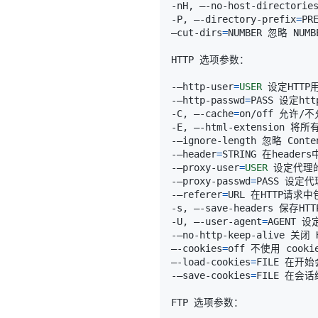
-P, –-directory-prefix
=
–cut-dirs
=
-–http-user
=
USER
 设定HTTP
-–http-passwd
=
-C, –-cache
=
on/off 允许
-–header
=
-–proxy-user
=
USER
 设定代理
-–proxy-passwd
=
-–referer
=
-U, –-user-agent
=
-–no-http-keep-alive 关
–-cookies
=
–-load-cookies
=
-–save-cookies
=