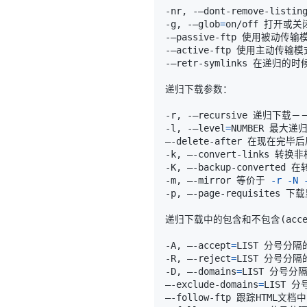
-g, -–glob
=
-–passive-ftp 使用被动传输
-–retr-symlinks 在递归
-r, -–recursive 递归下载
-l, -–level
=
NUMBER 最大递
-m, –-mirror 等价于 
-r
-N
递归下载中的包含和不包含
(
acc
-A, –-accept
=
-R, –-reject
=
-D, –-domains
=
–-exclude-domains
=