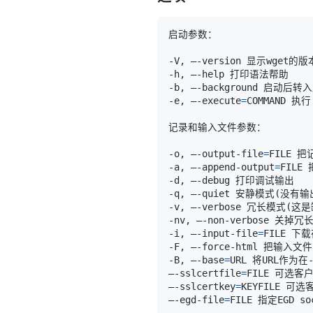
-e, –-execute
=
-o, –-output-file
=
-a, –-append-output
=
-q, –-quiet 安静模式
(
没有输
-v, –-verbose 冗长模式
(
这是
-i, –-input-file
=
-B, –-base
=
–-sslcertfile
=
–-sslcertkey
=
–-egd-file
=