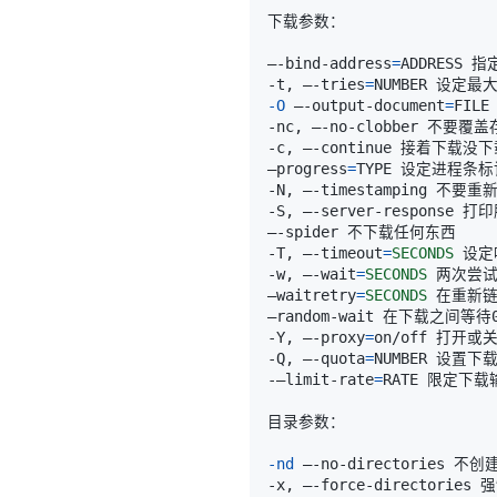
–-bind-address
=
ADDRESS
-t, –-tries
=
NUMBER 设定
-O
 –-output-document
=
-nc, –-no-clobber 不要
–progress
=
-T, –-timeout
=
SECONDS
-w, –-wait
=
SECONDS
 两次尝
–waitretry
=
SECONDS
 在重新链
-Y, –-proxy
=
-Q, –-quota
=
-–limit-rate
=
-nd