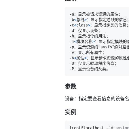
-b
<
总线
>
-c
<
class
>
-m
<
模块名称
>
-A
<
属性
>
参数
设备：指定要查看信息的设备
实例
[
root@localhost ~
]
# systo