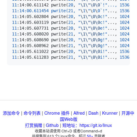
11
:14:00.611142 pwrite
(
20
, 
"
\1
\"
\0
\0
`
!
11:14:00.611454 pwrite(21, "
\
1
\
"
\
0
\
0
`
!"
..
., 
1536
, 
4
11
:14:05.602804 pwrite
(
20
, 
"
\1
\"
\0
\0
c!"
..
., 
1024
, 
4
11
:14:05.603119 pwrite
(
21
, 
"
\1
\"
\0
\0
c!"
..
., 
1024
, 
4
11
:14:05.607731 pwrite
(
20
, 
"
\1
\"
\0
\0
e!"
..
., 
1024
, 
4
11
:14:05.608020 pwrite
(
21
, 
"
\1
\"
\0
\0
e!"
..
., 
1024
, 
4
11
:14:05.608690 pwrite
(
20
, 
"
\1
\"
\0
\0
g!"
..
., 
1024
, 
4
11
:14:05.608962 pwrite
(
21
, 
"
\1
\"
\0
\0
g!"
..
., 
1024
, 
4
11
:14:05.611022 pwrite
(
20
, 
"
\1
\"
\0
\0
i!"
..
., 
1536
, 
4
11
:14:05.611283 pwrite
(
21
, 
"
\1
\"
\0
\0
i!"
..
., 
1536
, 
4
添加命令
|
命令列表
|
Chrome 插件
|
Alfred
|
Dash
|
Krunner
|
开源中
国Web版
打赏捐赠
|
Github
|
短地址：https://git.io/linux
收藏本站请使用 Ctrl+D 或者Command+d
共搜集到
613
个Linux命令，超过
50+
贡献者