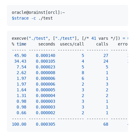
oracle@orainst
[
orcl
]
$strace
-c
execve
(
"./test"
, 
[
"./test"
]
, 
[
/* 
41
 vars */
]
)
=
0
% 
time
45.90
0.000140
5
27
25
34.43
0.000105
4
24
21
7.54
0.000023
5
5
2.62
0.000008
8
1
1.97
0.000006
6
1
1.97
0.000006
2
3
1.64
0.000005
3
2
1
1.31
0.000004
2
2
0.98
0.000003
3
1
0.98
0.000003
3
1
0.66
0.000002
2
1
100.00
0.000305
68
47