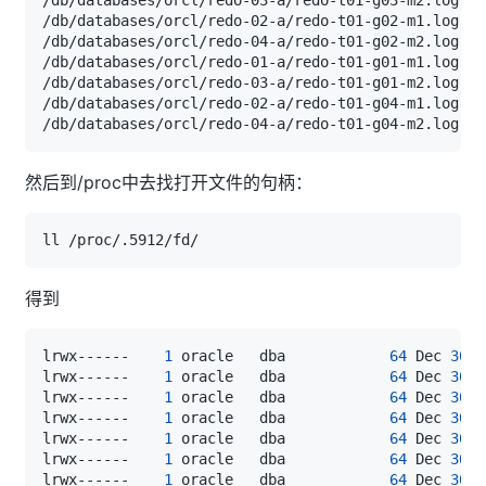
然后到/proc中去找打开文件的句柄：
得到
lrwx------    
1
 oracle   dba            
64
 Dec 
30
1
lrwx------    
1
 oracle   dba            
64
 Dec 
30
1
lrwx------    
1
 oracle   dba            
64
 Dec 
30
1
lrwx------    
1
 oracle   dba            
64
 Dec 
30
1
lrwx------    
1
 oracle   dba            
64
 Dec 
30
1
lrwx------    
1
 oracle   dba            
64
 Dec 
30
1
lrwx------    
1
 oracle   dba            
64
 Dec 
30
1