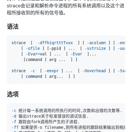
strace会记录和解析命令进程的所有系统调用以及这个进
程所接收到的所有的信号值。
语法
strace
[
-dffhiqrtttTvxx
]
[
-acolumn
]
[
-eexpr
[
-ofile
]
[
-ppid 
]
..
.  
[
-sstrsize
]
[
-uuser
[
-Evar
=
val 
]
..
.  
[
-Evar
]
..
[
command 
[
 arg 
..
.  
]
]
strace
-c
[
-eexpr
]
..
.  
[
-Ooverhead
]
[
-Ssort
[
command
[
 arg
..
.  
]
]
选项
-c
-d
-f
-ff