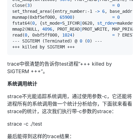
close
(
3
)
=
0
set_thread_area
(
{
entry_number:-1 -
>
6
, base_addr:0x
munmap
(
0xbf5ef000, 
65900
)
=
0
fstat64
(
0
, 
{
st_mode
=
S_IFCHR
|
0620, 
st_rdev
=
makedev
(
1
mmap2
(
NULL, 
4096
, PROT_READ
|
PROT_WRITE, MAP_PRIVATE
read
(
0
, 0xbf5ff000, 
1024
)
=
 ? ERESTAR
--- SIGTERM 
(
Terminated
)
 @ 
0
(
0
)
trace中很清楚的告诉你test进程”+++ killed by
SIGTERM +++”。
系统调用统计
strace不光能追踪系统调用，通过使用参数-c，它还能将
进程所有的系统调用做一个统计分析给你，下面就来看看
strace的统计，这次我们执行带-c参数的strace：
strace -c ./test
最后能得到这样的trace结果：