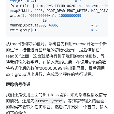
"99
\n
"
, 
1024
)
=
3
fstat64
(
1
, 
{
st_mode
=
S_IFCHR
|
0620, 
st_rdev
=
makedev
(
1
mmap2
(
NULL, 
4096
, PROT_READ
|
PROT_WRITE, MAP_PRIVATE
write
(
1
, 
"000000099
\n
"
, 
10000000099
)
=
10
munmap
(
0xbf5fe000, 
4096
)
=
0
exit_group
(
0
)
=
从trace结构可以看到，系统首先调用execve开始一个新
的进行，接着进行些环境的初始化操作，最后停顿在”
read(0,”上面，这也就是执行到了我们的scanf函数，等
待我们输入数字呢，在输入完99之后，在调用write函数
将格式化后的数值”000000099″输出到屏幕，最后调用
exit_group退出进行，完成整个程序的执行过程。
跟踪信号传递
我们还是使用上面的那个test程序，来观察进程接收信号
的情况。还是先
，等到等待输入的画面
strace ./test
的时候不要输入任何东西，然后打开另外一个窗口，输入
如下的命令