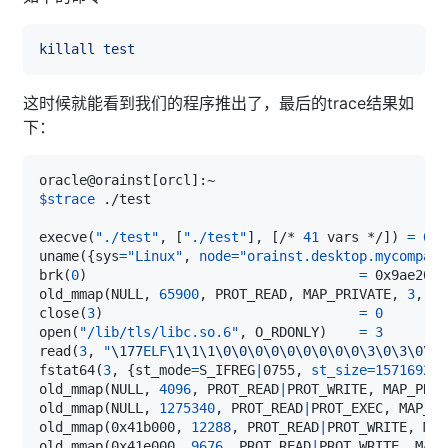
killall
test
这时候就能看到我们的程序推出了，最后的trace结果如
下：
oracle@orainst
[
orcl
]
$strace
execve
(
"./test"
, 
[
"./test"
]
, 
[
/* 
41
 vars */
]
)
=
0
uname
(
{
sys
=
"Linux"
, 
node
=
"orainst.desktop.mycompany
brk
(
0
)
=
old_mmap
(
NULL, 
65900
, PROT_READ, MAP_PRIVATE, 
3
, 
0
)
close
(
3
)
=
0
open
(
"/lib/tls/libc.so.6"
, O_RDONLY
)
=
3
read
(
3
, 
"
\177
ELF
\1
\1
\1
\0
\0
\0
\0
\0
\0
\0
\0
\0
\3
\0
\3
\0
\1
\
fstat64
(
3
, 
{
st_mode
=
S_IFREG
|
0755, 
st_size
=
1571692
, 
old_mmap
(
NULL, 
4096
, PROT_READ
|
PROT_WRITE, MAP_PRIV
old_mmap
(
NULL, 
1275340
, PROT_READ
|
PROT_EXEC, MAP_PR
old_mmap
(
0x41b000, 
12288
, PROT_READ
|
PROT_WRITE, MAP
old_mmap
(
0x41e000, 
9676
, PROT_READ
|
PROT_WRITE, MAP_