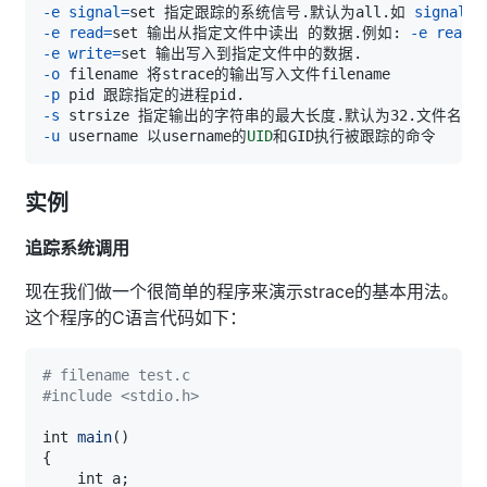
-e
signal
=
set 指定跟踪的系统信号.默认为all.如 
signal
=
!
-e
read
=
set 输出从指定文件中读出 的数据.例如: 
-e
read
=
-e
write
=
-o
-p
-s
-u
 username 以username的
UID
实例
追踪系统调用
现在我们做一个很简单的程序来演示strace的基本用法。
这个程序的C语言代码如下：
# filename test.c
#include <stdio.h>
int 
main
(
)
{
    int a
;