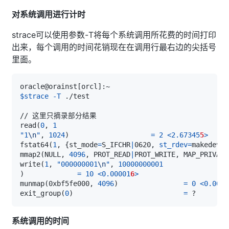
对系统调用进行计时
strace可以使用参数-T将每个系统调用所花费的时间打印
出来，每个调用的时间花销现在在调用行最右边的尖括号
里面。
oracle@orainst
[
orcl
]
$strace
-T
read
(
0
, 
1
"1
\n
"
, 
1024
)
=
2
<
2.67345
5
>
fstat64
(
1
, 
{
st_mode
=
S_IFCHR
|
0620, 
st_rdev
=
makedev
(
1
mmap2
(
NULL, 
4096
, PROT_READ
|
PROT_WRITE, MAP_PRIVATE
write
(
1
, 
"000000001
\n
"
, 
10000000001
)
=
10
<
0.00001
6
>
munmap
(
0xbf5fe000, 
4096
)
=
0
<
0.0000
exit_group
(
0
)
=
系统调用的时间