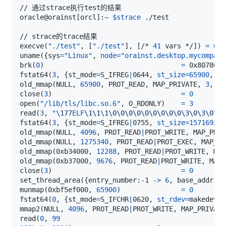
oracle@orainst
[
orcl
]
:~ 
$strace
execve
(
"./test"
, 
[
"./test"
]
, 
[
/* 
41
 vars */
]
)
=
0
uname
(
{
sys
=
"Linux"
, 
node
=
"orainst.desktop.mycompany
brk
(
0
)
=
fstat64
(
3
, 
{
st_mode
=
S_IFREG
|
0644, 
st_size
=
65900
, 
..
old_mmap
(
NULL, 
65900
, PROT_READ, MAP_PRIVATE, 
3
, 
0
)
close
(
3
)
=
0
open
(
"/lib/tls/libc.so.6"
, O_RDONLY
)
=
3
read
(
3
, 
"
\177
ELF
\1
\1
\1
\0
\0
\0
\0
\0
\0
\0
\0
\0
\3
\0
\3
\0
\1
\
fstat64
(
3
, 
{
st_mode
=
S_IFREG
|
0755, 
st_size
=
1571692
, 
old_mmap
(
NULL, 
4096
, PROT_READ
|
PROT_WRITE, MAP_PRIV
old_mmap
(
NULL, 
1275340
, PROT_READ
|
PROT_EXEC, MAP_PR
old_mmap
(
0xb34000, 
12288
, PROT_READ
|
PROT_WRITE, MAP
old_mmap
(
0xb37000, 
9676
, PROT_READ
|
PROT_WRITE, MAP_
close
(
3
)
=
0
set_thread_area
(
{
entry_number:-1 -
>
6
, base_addr:0x
munmap
(
0xbf5ef000, 
65900
)
=
0
fstat64
(
0
, 
{
st_mode
=
S_IFCHR
|
0620, 
st_rdev
=
makedev
(
1
mmap2
(
NULL, 
4096
, PROT_READ
|
PROT_WRITE, MAP_PRIVATE
read
(
0
, 
99