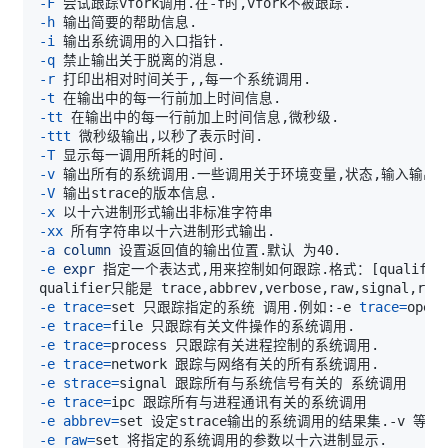
-F
-h
-i
-q
-r
-t
-tt
-ttt
-T
-v
-V
-x
-xx
-a
column
-e
expr
 指定一个表达式,用来控制如何跟踪.格式：
[
qualifie
qualifier只能是 trace,abbrev,verbose,raw,sig
-e
trace
=
set 只跟踪指定的系统 调用.例如:-e 
trace
=
ope
-e
trace
=
-e
trace
=
-e
trace
=
-e
strace
=
-e
trace
=
-e
abbrev
=
set 设定strace输出的系统调用的结果集.-v 等与
-e
raw
=