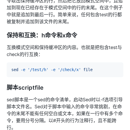
令取出保持缓冲区的行，然后把它放回模式空间中，且追
加到现在已经存在于模式空间中的行的末尾。在这个例子
中就是追加到最后一行。简单来说，任何包含test的行都
被复制并追加到该文件的末尾。
保持和互换：h命令和x命令
互换模式空间和保持缓冲区的内容。也就是把包含test与
check的行互换：
sed
-e
'/test/h'
-e
'/check/x'
file
脚本scriptfile
sed脚本是一个sed的命令清单，启动Sed时以-f选项引导
脚本文件名。Sed对于脚本中输入的命令非常挑剔，在命
令的末尾不能有任何空白或文本，如果在一行中有多个命
令，要用分号分隔。以#开头的行为注释行，且不能跨
行。