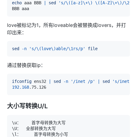
echo
 aaa BBB 
|
sed
's/\([a-z]\+\) \([A-Z]\+\)/\2 \1
love被标记为1，所有loveable会被替换成lovers，并打
印出来：
sed
-n
's/\(love\)able/\1rs/p'
file
通过替换获取ip：
ifconfig
 ens32 
|
sed
-n
'/inet /p'
|
sed
's/inet \(
192.168
大小写转换U/L
\
\
\