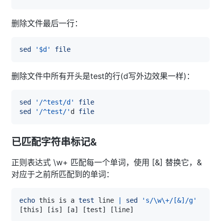
删除文件最后一行：
sed
'$d'
file
删除文件中所有开头是test的行(d写外边效果一样)：
sed
'/^test/d'
file
sed
'/^test/'
d 
file
已匹配字符串标记&
正则表达式 \w+ 匹配每一个单词，使用 [&] 替换它，&
对应于之前所匹配到的单词：
echo
 this is a 
test
 line 
|
sed
's/\w\+/[&]/g'
[
this
]
[
is
]
[
a
]
[
test
]
[
line
]