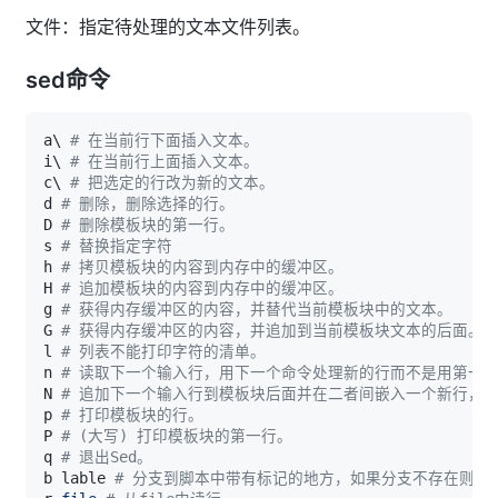
文件：指定待处理的文本文件列表。
sed命令
a
\
# 在当前行下面插入文本。
i
\
# 在当前行上面插入文本。
c
\
# 把选定的行改为新的文本。
d 
# 删除，删除选择的行。
D 
# 删除模板块的第一行。
s 
# 替换指定字符
h 
# 拷贝模板块的内容到内存中的缓冲区。
H 
# 追加模板块的内容到内存中的缓冲区。
g 
# 获得内存缓冲区的内容，并替代当前模板块中的文本。
G 
# 获得内存缓冲区的内容，并追加到当前模板块文本的后面。
l 
# 列表不能打印字符的清单。
n 
# 读取下一个输入行，用下一个命令处理新的行而不是用第一
N 
# 追加下一个输入行到模板块后面并在二者间嵌入一个新行，
p 
# 打印模板块的行。
P 
# (大写) 打印模板块的第一行。
q 
# 退出Sed。
b lable 
# 分支到脚本中带有标记的地方，如果分支不存在则分