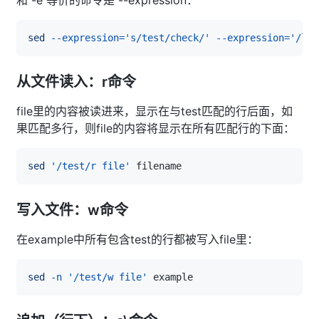
和 -e 等价的命令是 --expression：
sed
--expression
=
's/test/check/'
--expression
=
'/lov
从文件读入：r命令
file里的内容被读进来，显示在与test匹配的行后面，如
果匹配多行，则file的内容将显示在所有匹配行的下面：
sed
'/test/r file'
写入文件：w命令
在example中所有包含test的行都被写入file里：
sed
-n
'/test/w file'