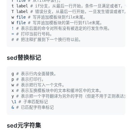
r 
file
# 从file中读行。
t label 
# if分支，从最后一行开始，条件一旦满足或者T，
T label 
# 错误分支，从最后一行开始，一旦发生错误或者T，
w 
file
# 写并追加模板块到file末尾。  
W 
file
# 写并追加模板块的第一行到file末尾。  
!
# 表示后面的命令对所有没有被选定的行发生作用。  
=
# 打印当前行号码。  
# # 把注释扩展到下一个换行符以前。  
sed替换标记
g 
# 表示行内全面替换。  
p 
# 表示打印行。  
w 
# 表示把行写入一个文件。  
x 
# 表示互换模板块中的文本和缓冲区中的文本。  
y 
# 表示把一个字符翻译为另外的字符（但是不用于正则表达式
\
1
# 子串匹配标记
&
# 已匹配字符串标记
sed元字符集