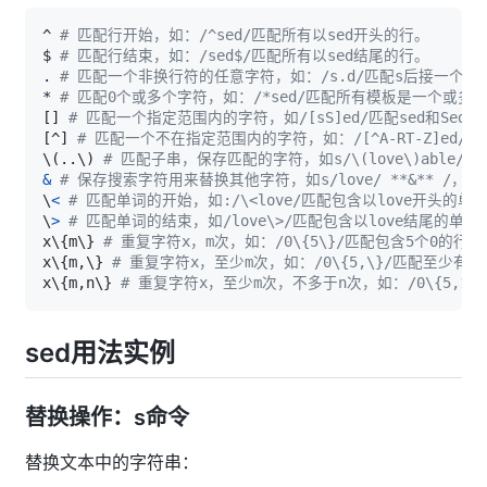
^ 
# 匹配行开始，如：/^sed/匹配所有以sed开头的行。
$ 
# 匹配行结束，如：/sed$/匹配所有以sed结尾的行。
.
# 匹配一个非换行符的任意字符，如：/s.d/匹配s后接一个任
* 
# 匹配0个或多个字符，如：/*sed/匹配所有模板是一个或多
[
]
# 匹配一个指定范围内的字符，如/[sS]ed/匹配sed和Sed。 
[
^
]
# 匹配一个不在指定范围内的字符，如：/[^A-RT-Z]ed/
\
(
..
\
)
# 匹配子串，保存匹配的字符，如s/\(love\)able/\1r
&
# 保存搜索字符用来替换其他字符，如s/love/ **&** /，lov
\
<
# 匹配单词的开始，如:/\<love/匹配包含以love开头的单
\
>
# 匹配单词的结束，如/love\>/匹配包含以love结尾的单词
x
\
{
m
\
}
# 重复字符x，m次，如：/0\{5\}/匹配包含5个0的行。
x
\
{
m,
\
}
# 重复字符x，至少m次，如：/0\{5,\}/匹配至少有5
x
\
{
m,n
\
}
# 重复字符x，至少m次，不多于n次，如：/0\{5,10\
sed用法实例
替换操作：s命令
替换文本中的字符串：