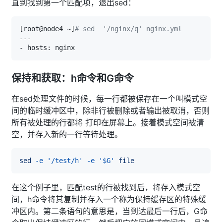
直到找到第一个匹配项，退出sed：
[
root@node4 ~
]
# sed  '/nginx/q' nginx.yml 
保持和获取：h命令和G命令
在sed处理文件的时候，每一行都被保存在一个叫模式空
间的临时缓冲区中，除非行被删除或者输出被取消，否则
所有被处理的行都将 打印在屏幕上。接着模式空间被清
空，并存入新的一行等待处理。
sed
-e
'/test/h'
-e
'$G'
file
在这个例子里，匹配test的行被找到后，将存入模式空
间，h命令将其复制并存入一个称为保持缓存区的特殊缓
冲区内。第二条语句的意思是，当到达最后一行后，G命