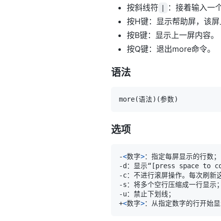
按斜线符
：接着输入一
|
按H键：显示帮助屏，该屏
按B键：显示上一屏内容。
按Q键：退出more命令。
语法
more
(
语法
)
(
参数
)
选项
-
<
数字
>
-d：显示“
[
press space to c
+
<
数字
>