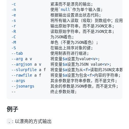
-c
               紧凑而不是漂亮的输出
;
-n
               使用
`
null
`
作为单个输入值
;
-e
               根据输出设置退出状态代码
;
-s
               将所有输入读取（吸取）到数组中；应用过
-r
               输出原始字符串，而不是JSON文本
;
-R
               读取原始字符串，而不是JSON文本
;
-C
               为JSON着色
;
-M
               单色（不要为JSON着色）
;
-S
               在输出上排序对象的键
;
--tab
            使用制表符进行缩进
;
--arg
 a 
v
        将变量
$a
设置为value
<
v
>
;
--argjson
 a 
v
    将变量
$a
设置为JSON value
<
v
>
;
--slurpfile
 a f  将变量
$a
设置为从
<
f
>
读取的JSON文本数组
--rawfile
 a f    将变量
$a
设置为包含
<
f
>
内容的字符串
;
--args
           其余参数是字符串参数，而不是文件
;
--jsonargs
       其余的参数是JSON参数，而不是文件
;
--               终止参数处理
;
例子
: 以漂亮的方式输出
.