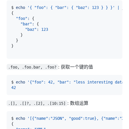
$ 
echo
'{ "foo": { "bar": { "baz": 123 } } }'
|
 jq 
{
"foo"
:
{
"bar"
:
{
"baz"
:
123
}
}
}
: 获取一个键的值
.foo, .foo.bar, .foo?
$ 
echo
'{"foo": 42, "bar": "less interesting data"}
42
: 数组运算
.[], .[]?, .[2], .[10:15]
$ 
echo
'[{"name":"JSON", "good":true}, {"name":"XML
{