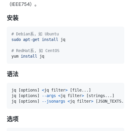
（IEEE754）。
安装
# Debian系，如 Ubuntu
sudo
apt-get
install
# RedHat系, 如 CentOS
yum 
install
语法
jq 
[
options
]
<
jq filter
>
[
file
..
.
]
jq 
[
options
]
--args
<
jq filter
>
[
strings
..
.
]
jq 
[
options
]
--jsonargs
<
jq filter
>
[
JSON_TEXTS
..
.
]
选项