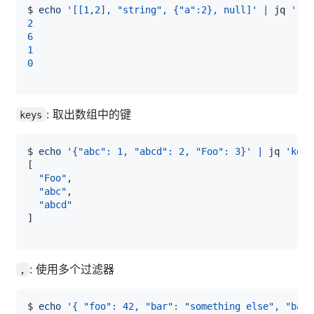
$ 
echo
'[[1,2], "string", {"a":2}, null]'
|
 jq 
'.[]
2
6
1
0
: 取出数组中的键
keys
$ 
echo
'{"abc": 1, "abcd": 2, "Foo": 3}'
|
 jq 
'keys
[
"Foo"
"abc"
"abcd"
]
: 使用多个过滤器
,
$ 
echo
'{ "foo": 42, "bar": "something else", "baz"