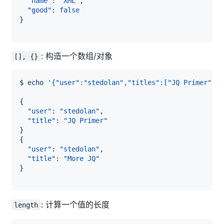
"name"
:
"XML"
"good"
:
false
}
: 构造一个数组/对象
[], {}
$ 
echo
'{"user":"stedolan","titles":["JQ Primer", "
{
"user"
:
"stedolan"
"title"
:
"JQ Primer"
}
{
"user"
:
"stedolan"
"title"
:
"More JQ"
}
: 计算一个值的长度
length