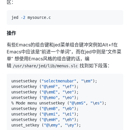
区：
jed 
-2
操作
有些Emacs的组合键和jed菜单组合键冲突例如Alt+f在
Emacs中应该是“前进一个单词”，而在jed中则是“文件菜
单” 想使用Emacs风格的组合键的话，编
辑
找到如下段落：
/usr/share/jed/lib/menus.slc
unsetsetkey 
(
"selectmenubar"
, 
"
\e
m"
)
;
unsetsetkey 
(
"@
\e
mF"
, 
"
\e
f"
)
;
unsetsetkey 
(
"@
\e
mE"
, 
"
\e
e"
)
;
unsetsetkey 
(
"@
\e
mo"
, 
"
\e
o"
)
;
% Mode menu unsetsetkey 
(
"@
\e
mS"
, 
"
\e
s"
)
;
unsetsetkey 
(
"@
\e
mB"
, 
"
\e
b"
)
;
unsetsetkey 
(
"@
\e
mi"
, 
"
\e
i"
)
;
unsetsetkey 
(
"@
\e
mH"
, 
"
\e
h"
)
;
unset_setkey 
(
"@
\e
my"
, 
"
\e
y"
)
;