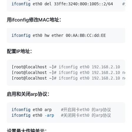
ifconfig
 eth0 del 33ffe:3240:800:1005::2/64    
#为网
用ifconfig修改MAC地址：
ifconfig
配置IP地址：
[
root@localhost ~
]
# ifconfig eth0 192.168.2.10
[
root@localhost ~
]
# ifconfig eth0 192.168.2.10 netm
[
root@localhost ~
]
# ifconfig eth0 192.168.2.10 netm
启用和关闭arp协议：
ifconfig
 eth0 arp    
#开启网卡eth0 的arp协议
ifconfig
 eth0 
-arp
#关闭网卡eth0 的arp协议
设置最大传输单元：