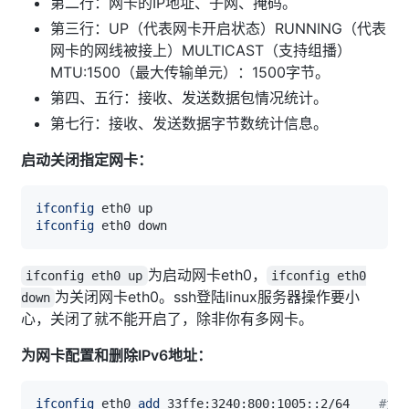
第二行：网卡的IP地址、子网、掩码。
第三行：UP（代表网卡开启状态）RUNNING（代表
网卡的网线被接上）MULTICAST（支持组播）
MTU:1500（最大传输单元）：1500字节。
第四、五行：接收、发送数据包情况统计。
第七行：接收、发送数据字节数统计信息。
启动关闭指定网卡：
ifconfig
ifconfig
为启动网卡eth0，
ifconfig eth0 up
ifconfig eth0
为关闭网卡eth0。ssh登陆linux服务器操作要小
down
心，关闭了就不能开启了，除非你有多网卡。
为网卡配置和删除IPv6地址：
ifconfig
 eth0 
add
 33ffe:3240:800:1005::2/64    
#为网