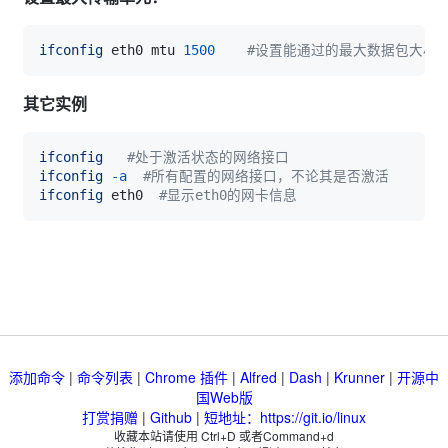
ifconfig
 eth0 mtu 
1500
#设置能通过的最大数据包大小为 1
其它实例
ifconfig
#处于激活状态的网络接口
ifconfig
-a
#所有配置的网络接口，不论其是否激活
ifconfig
 eth0  
#显示eth0的网卡信息
添加命令
|
命令列表
|
Chrome 插件
|
Alfred
|
Dash
|
Krunner
|
开源中
国Web版
打赏捐赠
|
Github
|
短地址：https://git.io/linux
收藏本站请使用 Ctrl+D 或者Command+d