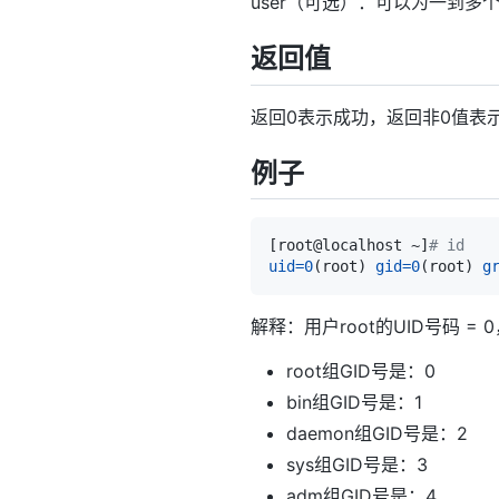
user（可选）：可以为一到多
返回值
返回0表示成功，返回非0值表
例子
[
root@localhost ~
]
# id
uid
=
0
(
root
)
gid
=
0
(
root
)
g
解释：用户root的UID号码 = 
root组GID号是：0
bin组GID号是：1
daemon组GID号是：2
sys组GID号是：3
adm组GID号是：4