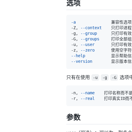
选项
-a
-Z, 
--context
-g, 
--group
-G, 
--groups
-u, 
--user
-z, 
--zero
--help
--version
只有在使用
选项
-u
-g
-G
-n, 
--name
-r, 
--real
参数