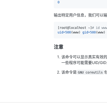
0
输出特定用户信息，我们可以输出
[
root@localhost ~
]
# id ww
uid
=
500
(
www
)
gid
=
500
(
www
)
注意
该命令可以显示真实有效的用户
一些程序可能需要UID/GI
该命令是
GNU coreutils