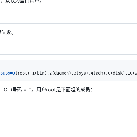
个，默认为当前用户。
示失败。
roups
=
0
(
root
)
,1
(
bin
)
,2
(
daemon
)
,3
(
sys
)
,4
(
adm
)
,6
(
disk
)
,10
(
0，GID号码 = 0。用户root是下面组的成员：