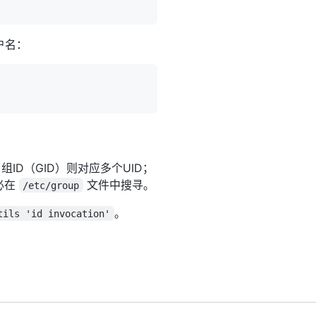
户名：
组ID（GID）则对应多个UID；
必在
文件中搜寻。
/etc/group
。
tils 'id invocation'