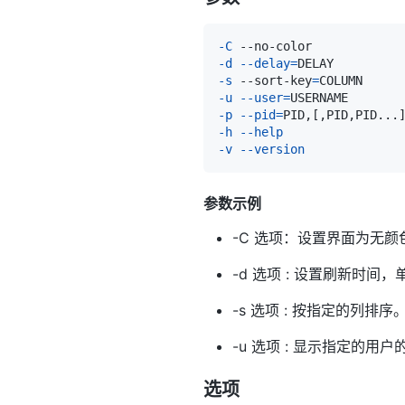
-C
-d
--delay
=
-s
 --sort-key
=
COLUMN    
-u
--user
=
-p
--pid
=
PID,
[
,PID,PID
..
.
-h
--help
-v
--version
参数示例
-C 选项：设置界面为无颜
-d 选项 : 设置刷新时间，
-s 选项 : 按指定的列排序
-u 选项 : 显示指定的用户
选项