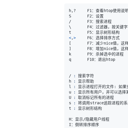
\
<
,
>
[
]
/ 
:
h 
:
l 
:
u 
:
U 
:
s 
:
t 
: