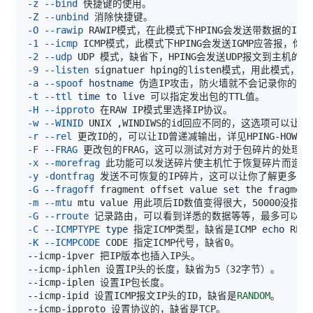
-z
--bind
-Z
--unbind
-O
--rawip
-1
--icmp
-2
--udp
 UDP 模式，缺省下，HPING会发送UDP报文到主机的0端
-9
--listen
-a
--spoof
hostname
-t
--ttl
time
-H
--ipproto
-w
--WINID
-r
--rel
-F
--FRAG
-x
--morefrag
-y
-dontfrag
 发送不可恢复的IP碎片，这可以让你了解更多的MT
-G
--fragoff
 fragment offset value 
set
-m
--mtu
-G
--rroute
-C
--ICMPTYPE
type
 指定ICMP类型，缺省是ICMP 
echo
-K
--ICMPCODE
--icmp-ipid 设置ICMP报文IP头的ID，缺省是
RANDOM