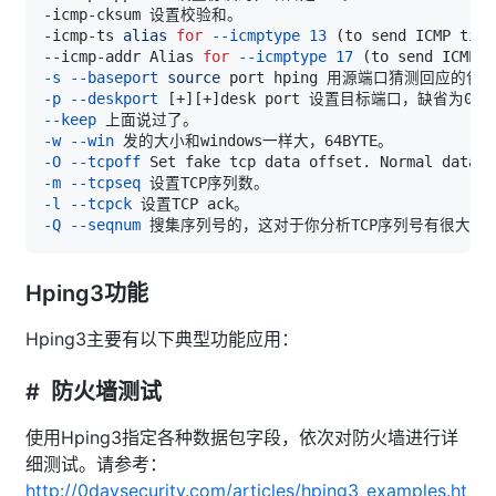
-icmp-ts 
alias
for
--icmptype
13
(
to send ICMP time
--icmp-addr Alias 
for
--icmptype
17
(
to send ICMP a
-s
--baseport
source
-p
--deskport
[
+
]
[
+
]
--keep
-w
--win
-O
--tcpoff
 Set fake tcp data offset. Normal data o
-m
--tcpseq
-l
--tcpck
-Q
--seqnum
Hping3功能
Hping3主要有以下典型功能应用：
# 防火墙测试
使用Hping3指定各种数据包字段，依次对防火墙进行详
细测试。请参考：
http://0daysecurity.com/articles/hping3_examples.ht