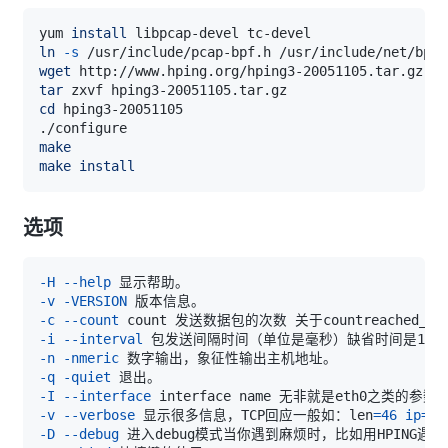
yum 
install
ln
-s
wget
tar
cd
make
make
install
选项
-H
--help
-v
-VERSION
-c
--count
-i
--interval
-n
-nmeric
-q
-quiet
-I
--interface
-v
--verbose
 显示很多信息，TCP回应一般如：len
=
46
ip
=
19
-D
--debug
 进入debug模式当你遇到麻烦时，比如用HPING遇到一些不合