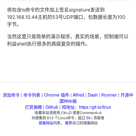
将包含ls命令的文件加上签名signature发送到
192.168.10.44主机的53号UDP端口，包数据长度为100
字节。
当然这里只是简单的演示程序，真实的场景，控制端可以
利益shell执行很多的高级复杂的操作。
添加命令
|
命令列表
|
Chrome 插件
|
Alfred
|
Dash
|
Krunner
|
开源中
国Web版
打赏捐赠
|
Github
|
短地址：https://git.io/linux
收藏本站请使用 Ctrl+D 或者Command+d
共搜集到
613
个Linux命令，超过
50+
贡献者
镜像网站
列表，
推荐
自己的镜像网站