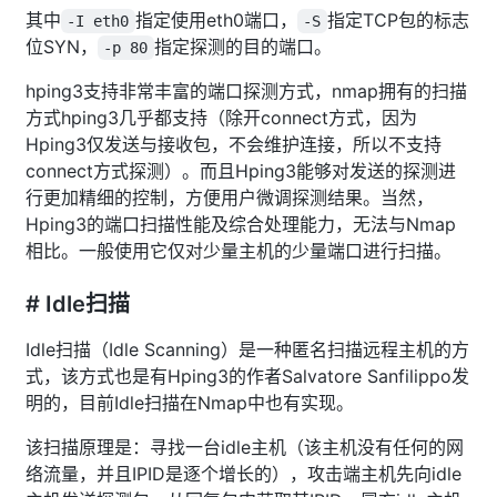
其中
指定使用eth0端口，
指定TCP包的标志
-I eth0
-S
位SYN，
指定探测的目的端口。
-p 80
hping3支持非常丰富的端口探测方式，nmap拥有的扫描
方式hping3几乎都支持（除开connect方式，因为
Hping3仅发送与接收包，不会维护连接，所以不支持
connect方式探测）。而且Hping3能够对发送的探测进
行更加精细的控制，方便用户微调探测结果。当然，
Hping3的端口扫描性能及综合处理能力，无法与Nmap
相比。一般使用它仅对少量主机的少量端口进行扫描。
# Idle扫描
Idle扫描（Idle Scanning）是一种匿名扫描远程主机的方
式，该方式也是有Hping3的作者Salvatore Sanfilippo发
明的，目前Idle扫描在Nmap中也有实现。
该扫描原理是：寻找一台idle主机（该主机没有任何的网
络流量，并且IPID是逐个增长的），攻击端主机先向idle