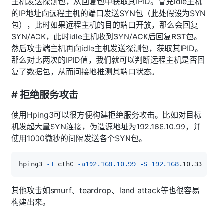
主机发送探测包，从回复包中获取其IPID。冒充idle主机
的IP地址向远程主机的端口发送SYN包（此处假设为SYN
包），此时如果远程主机的目的端口开放，那么会回复
SYN/ACK，此时idle主机收到SYN/ACK后回复RST包。
然后攻击端主机再向idle主机发送探测包，获取其IPID。
那么对比两次的IPID值，我们就可以判断远程主机是否回
复了数据包，从而间接地推测其端口状态。
# 拒绝服务攻击
使用Hping3可以很方便构建拒绝服务攻击。比如对目标
机发起大量SYN连接，伪造源地址为192.168.10.99，并
使用1000微秒的间隔发送各个SYN包。
hping3 
-I
 eth0 
-a192.168.10.99
-S
192.168
.10.33 
-p
其他攻击如smurf、teardrop、land attack等也很容易
构建出来。