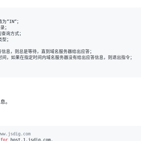
信息。
www.jsdig.com 
for