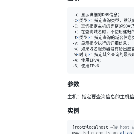
-c
<
类型
>
-t
<
类型
>
-W
<
时间
>
参数
主机：指定要查询信息的主机
实例
[
root@localhost ~
]
# host 
www.jsdig.com is an 
alias