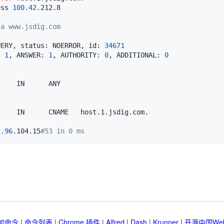
ess 
100.42
-a www.jsdig.com
UERY, status: NOERROR, id: 
34671
: 
1
, ANSWER: 
1
, AUTHORITY: 
0
, ADDITIONAL: 
0
2.96
.104.15
#53 in 0 ms
加命令
|
命令列表
|
Chrome 插件
|
Alfred
|
Dash
|
Krunner
|
开源中国We