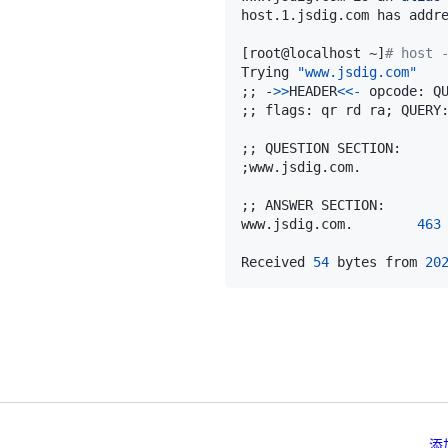
host.1.jsdig.com has addr
[
root@localhost ~
]
# host 
Trying 
"www.jsdig.com"
;
;
 -
>>
HEADER
<<-
 opcode: Q
;
;
 flags: qr rd ra
;
 QUERY
;
;
;
;
;
www.jsdig.com.        
463
Received 
54
 bytes from 
20
添