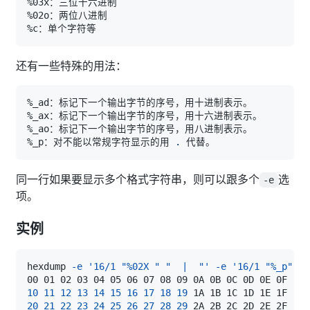
还有一些特殊的用法：
%_p：对不能以常规字符显示的用 
.
同一行如果要显示多个格式字符串，则可以跟多个
选
-e
项。
实例
hexdump 
-e
'16/1 "%02X " "  |  "'
-e
'16/1 "%_p" "\
00 01 02 03 04 05 06 07 08 09 0A 0B 0C 0D 0E 0F  
|
10
11
12
13
14
15
16
17
18
19
 1A 1B 1C 1D 1E 1F  
|
20
21
22
23
24
25
26
27
28
29
 2A 2B 2C 2D 2E 2F  
|