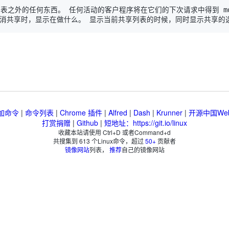
加命令
|
命令列表
|
Chrome 插件
|
Alfred
|
Dash
|
Krunner
|
开源中国We
打赏捐赠
|
Github
|
短地址：https://git.io/linux
收藏本站请使用 Ctrl+D 或者Command+d
共搜集到
613
个Linux命令，超过
50+
贡献者
镜像网站
列表，
推荐
自己的镜像网站