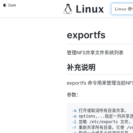
exportfs
管理NFS共享文件系统列表
补充说明
exportfs 命令用来管理当前
参数：
-a
-o
 options,
..
.指定一列共享选项
-i
-r
-u