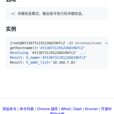
实例
[
root@AY1307311912260196fcZ ~
]
# dnsdomainname -v
gethostname
(
)
=
`
Resolving 
`
AY1307311912260196fcZ
Result: h_name=`AY1307311912260196fcZ'
Result: 
h_addr_list
=
添加命令
|
命令列表
|
Chrome 插件
|
Alfred
|
Dash
|
Krunner
|
开源中
国Web版