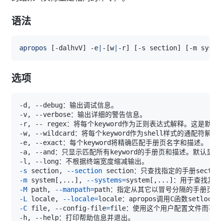
语法
apropos
[
-dalhvV
]
 -e
|
-
[
w
|
-r
]
[
-s section
]
[
-m syste
选项
-s
 section, 
--section
-m
 system
[
,
..
.
]
, 
--systems
=
system
[
,
..
.
]
-M
 path, 
--manpath
=
path：指定从其它以冒号分隔的手册页
-L
 locale, 
--locale
=
locale：apropos调用C函数setl
-C
 file, --config-file
=