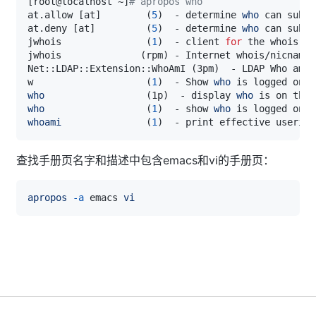
[
root@localhost ~
]
# apropos who
at.allow 
[
at
]
(
5
)
  - determine 
who
 can submi
at.deny 
[
at
]
(
5
)
  - determine 
who
 can submi
jwhois               
(
1
)
  - client 
for
 the whois 
se
jwhois              
(
rpm
)
Net::LDAP::Extension::WhoAmI 
(
3pm
)
w                    
(
1
)
  - Show 
who
who
(
1p
)
  - display 
who
who
(
1
)
  - show 
who
whoami
(
1
)
查找手册页名字和描述中包含emacs和vi的手册页：
apropos
-a
 emacs 
vi