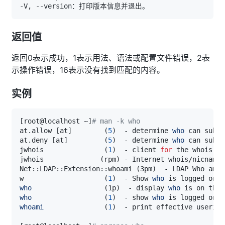
返回值
返回0表示成功，1表示用法、语法或配置文件错误，2表
示操作错误，16表示没有找到匹配的内容。
实例
[
root@localhost ~
]
# man -k who
at.allow 
[
at
]
(
5
)
  - determine 
who
 can submi
at.deny 
[
at
]
(
5
)
  - determine 
who
 can submi
jwhois               
(
1
)
  - client 
for
 the whois 
se
jwhois              
(
rpm
)
Net::LDAP::Extension::whoami 
(
3pm
)
w                    
(
1
)
  - Show 
who
who
(
1p
)
  - display 
who
who
(
1
)
  - show 
who
whoami
(
1
)